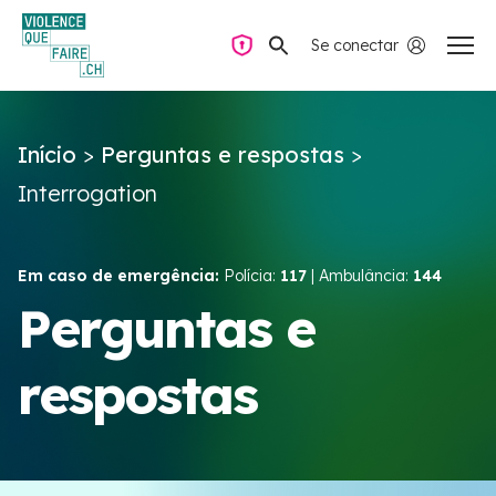
Se conectar
Navegação privada
Início
>
Perguntas e respostas
>
Perguntas e respostas
Interrogation
Encontrar ajuda
Em caso de emergência:
Polícia:
117
| Ambulância:
144
Violência no casal
Perguntas e
respostas
Recursos e campanhas
Équipe VIOLENCE QUE FAIRE