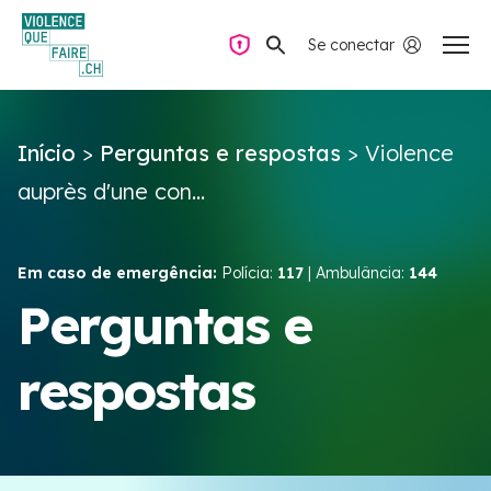
Se conectar
Navegação privada
Início
>
Perguntas e respostas
>
Violence
Perguntas e respostas
auprès d'une con...
Encontrar ajuda
Em caso de emergência:
Polícia:
117
| Ambulância:
144
Violência no casal
Perguntas e
respostas
Recursos e campanhas
Équipe VIOLENCE QUE FAIRE