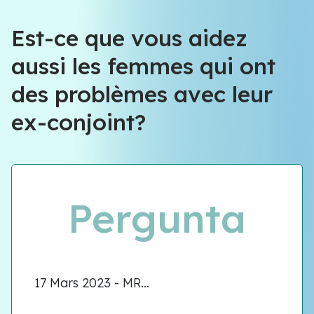
Équipe VIOLENCE QUE FAIRE
Est-ce que vous aidez
aussi les femmes qui ont
Équipe VIOLENCE QUE FAIRE
des problèmes avec leur
Meet our team
ex-conjoint?
Pergunta
17 Mars 2023 - MR...