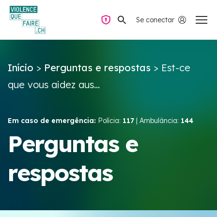
Se conectar
Navegação privada
Início
>
Perguntas e respostas
>
Est-ce
Perguntas e respostas
que vous aidez aus...
Encontrar ajuda
Em caso de emergência:
Polícia:
117
| Ambulância:
144
Violência no casal
Perguntas e
respostas
Recursos e campanhas
Équipe VIOLENCE QUE FAIRE