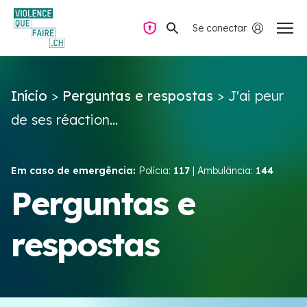
Se conectar
Navegação privada
Início
>
Perguntas e respostas
>
J'ai peur
Perguntas e respostas
de ses réaction...
Encontrar ajuda
Em caso de emergência:
Polícia:
117
| Ambulância:
144
Violência no casal
Perguntas e
respostas
Recursos e campanhas
Équipe VIOLENCE QUE FAIRE