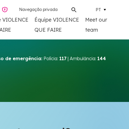
Navegação privada
PT
e VIOLENCE
Équipe VIOLENCE
Meet our
AIRE
QUE FAIRE
team
o de emergência:
Polícia:
117
| Ambulância:
144