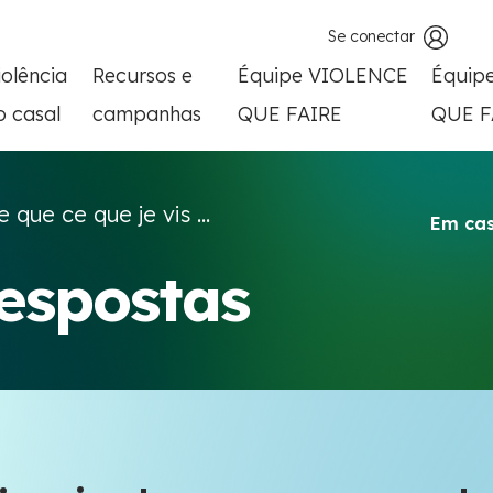
Se conectar
iolência
Recursos e
Équipe VIOLENCE
Équip
o casal
campanhas
QUE FAIRE
QUE F
e que ce que je vis ...
Em cas
respostas