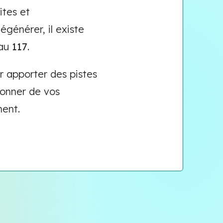
ites et
égénérer, il existe
 au
117
.
r apporter des pistes
donner de vos
ment.