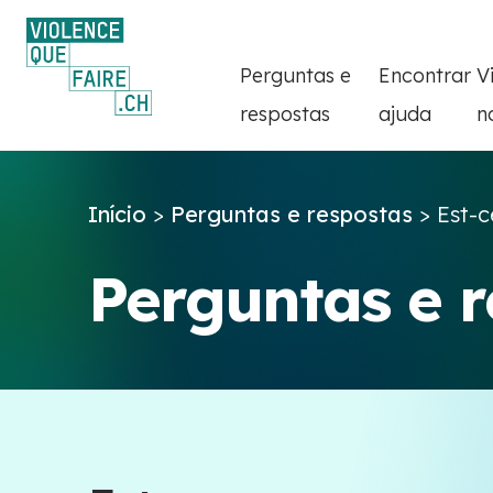
Perguntas e
Encontrar
V
respostas
ajuda
n
Início
>
Perguntas e respostas
>
Est-c
Perguntas e 