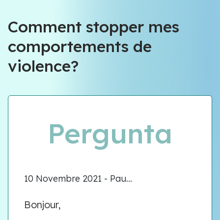
Équipe VIOLENCE QUE FAIRE
Comment stopper mes
comportements de
Équipe VIOLENCE QUE FAIRE
violence?
Meet our team
Pergunta
10 Novembre 2021 - Pau...
Bonjour,