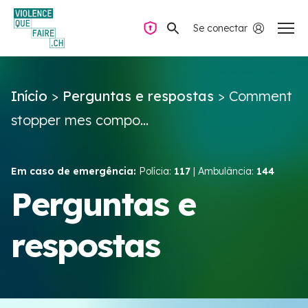
Se conectar
Navegação privada
Início
>
Perguntas e respostas
>
Comment
Perguntas e respostas
stopper mes compo...
Encontrar ajuda
Em caso de emergência:
Polícia:
117
| Ambulância:
144
Violência no casal
Perguntas e
respostas
Recursos e campanhas
Équipe VIOLENCE QUE FAIRE