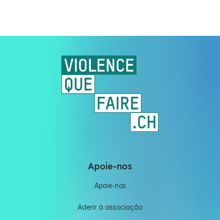
Apoie-nos
Apoie-nos
Aderir à associação