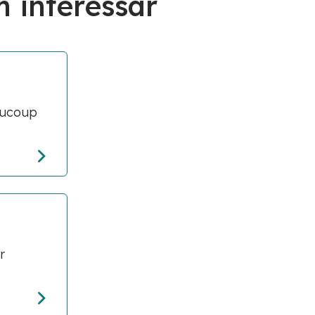
 interessar
aucoup
r