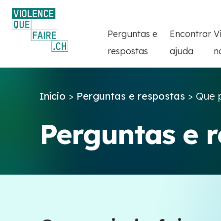
Perguntas e
Encontrar
V
respostas
ajuda
n
Início
>
Perguntas e respostas
>
Que pu
Perguntas e 