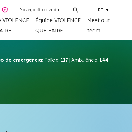
Navegação privada
PT
e VIOLENCE
Équipe VIOLENCE
Meet our
AIRE
QUE FAIRE
team
o de emergência:
Polícia:
117
| Ambulância:
144