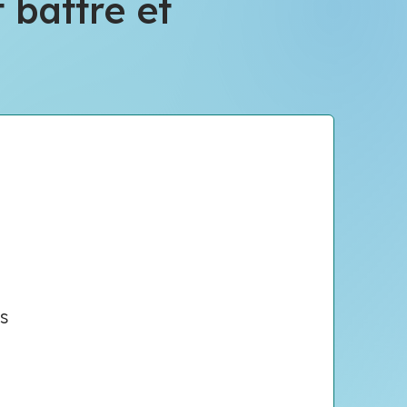
t battre et
s