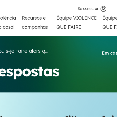
Se conectar
iolência
Recursos e
Équipe VIOLENCE
Équip
o casal
campanhas
QUE FAIRE
QUE F
is-je faire alors q...
Em cas
respostas