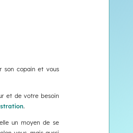
 son copain et vous
ur et de votre besoin
estration
.
 elle un moyen de se
elon vous, mais aussi