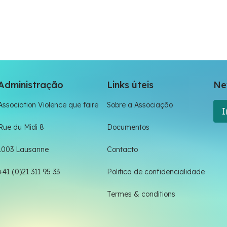
Administração
Links úteis
Ne
Association Violence que faire
Sobre a Associação
I
Rue du Midi 8
Documentos
1003 Lausanne
Contacto
+41 (0)21 311 95 33
Politica de confidencialidade
Termes & conditions