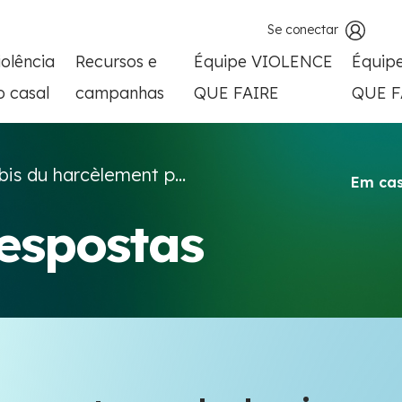
Se conectar
iolência
Recursos e
Équipe VIOLENCE
Équip
o casal
campanhas
QUE FAIRE
QUE F
bis du harcèlement p...
Em cas
respostas