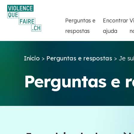
Perguntas e
Encontrar
V
respostas
ajuda
n
Início
>
Perguntas e respostas
>
Je su
Perguntas e 