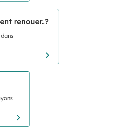
nt renouer..?
e dans
ayons