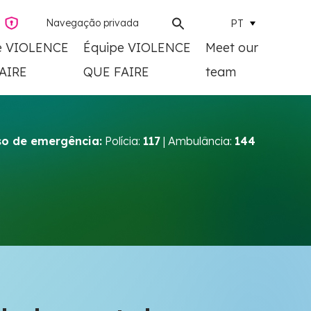
Navegação privada
PT
e VIOLENCE
Équipe VIOLENCE
Meet our
AIRE
QUE FAIRE
team
o de emergência:
Polícia:
117
| Ambulância:
144