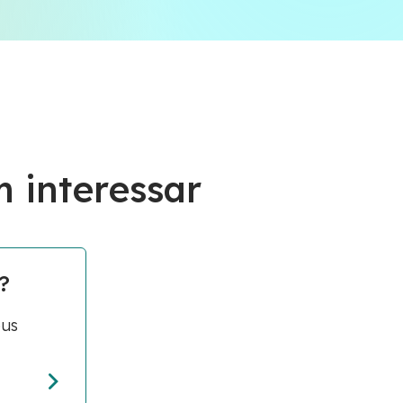
 interessar
?
ous