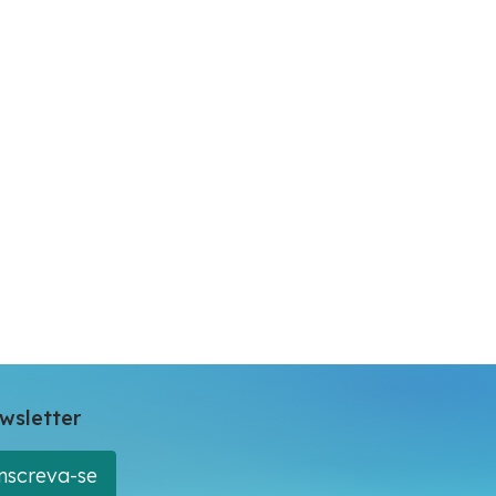
wsletter
nscreva-se