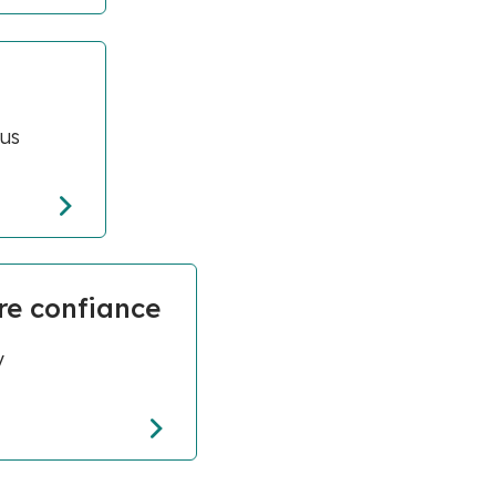
ous
ire confiance
y