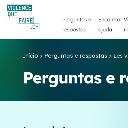
Perguntas e
Encontrar
V
respostas
ajuda
n
Início
>
Perguntas e respostas
>
Les v
Perguntas e 