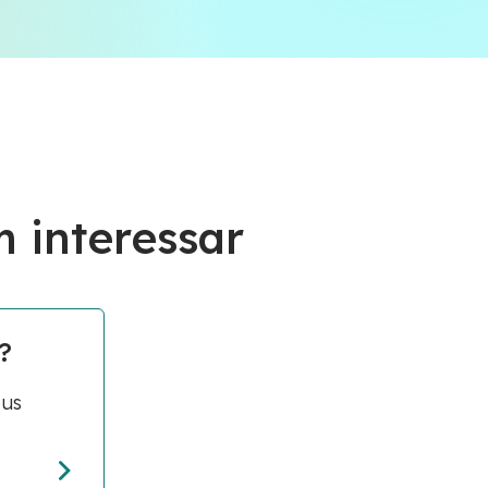
 interessar
?
ous