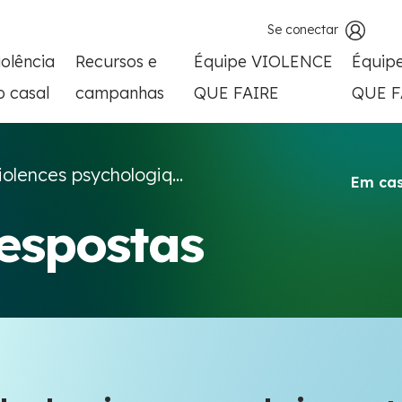
Se conectar
iolência
Recursos e
Équipe VIOLENCE
Équip
o casal
campanhas
QUE FAIRE
QUE F
iolences psychologiq...
Em cas
respostas