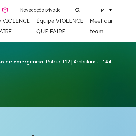
Navegação privada
PT
e VIOLENCE
Équipe VIOLENCE
Meet our
AIRE
QUE FAIRE
team
o de emergência:
Polícia:
117
| Ambulância:
144