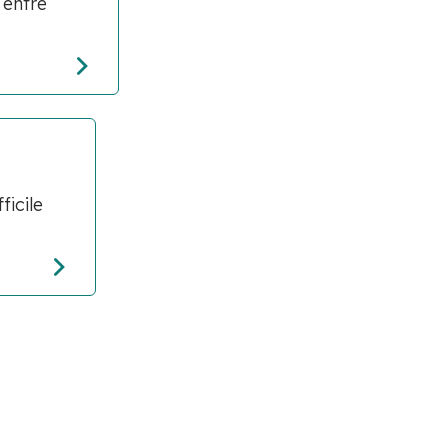
 entre
icile