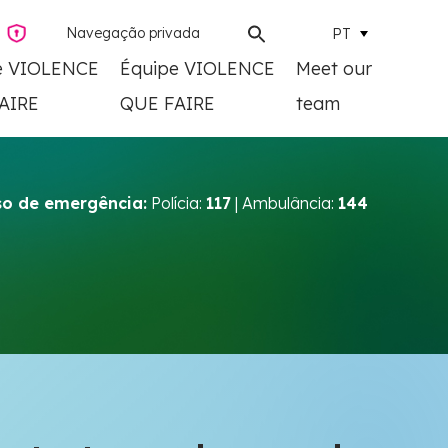
Navegação privada
PT
e VIOLENCE
Équipe VIOLENCE
Meet our
AIRE
QUE FAIRE
team
o de emergência:
Polícia:
117
| Ambulância:
144