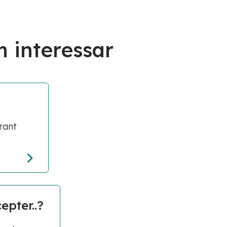
 interessar
rant
epter..?