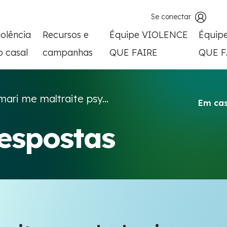
Se conectar
iolência
Recursos e
Équipe VIOLENCE
Équip
o casal
campanhas
QUE FAIRE
QUE F
ari me maltraite psy...
Em cas
respostas