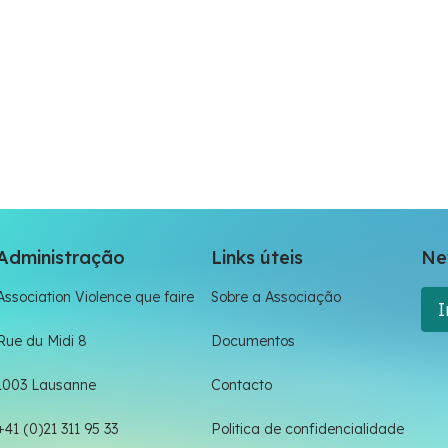
Administração
Links úteis
Ne
Association Violence que faire
Sobre a Associação
I
Rue du Midi 8
Documentos
1003 Lausanne
Contacto
+41 (0)21 311 95 33
Politica de confidencialidade