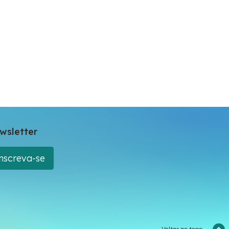
wsletter
nscreva-se