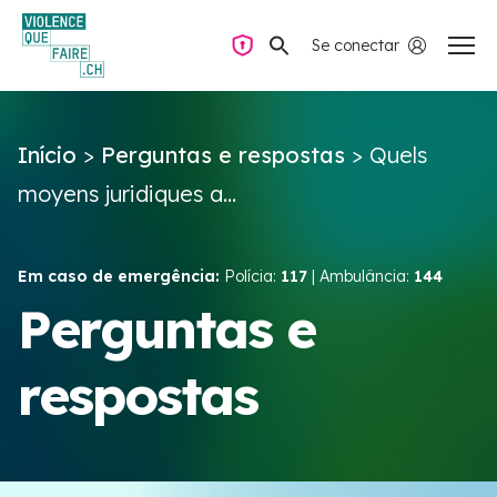
Se conectar
Navegação privada
Início
>
Perguntas e respostas
>
Quels
Perguntas e respostas
moyens juridiques a...
Encontrar ajuda
Em caso de emergência:
Polícia:
117
| Ambulância:
144
Violência no casal
Perguntas e
respostas
Recursos e campanhas
Équipe VIOLENCE QUE FAIRE