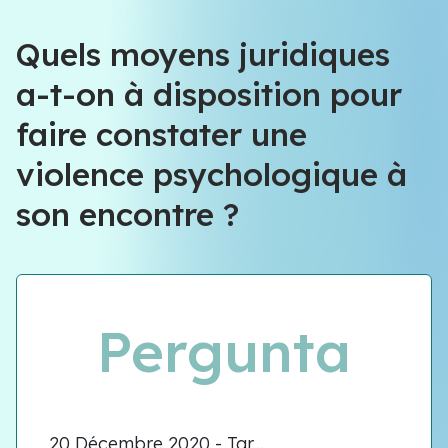
Équipe VIOLENCE QUE FAIRE
Quels moyens juridiques
a-t-on à disposition pour
Équipe VIOLENCE QUE FAIRE
faire constater une
Meet our team
violence psychologique à
son encontre ?
Pergunta
20 Décembre 2020 - Tar...