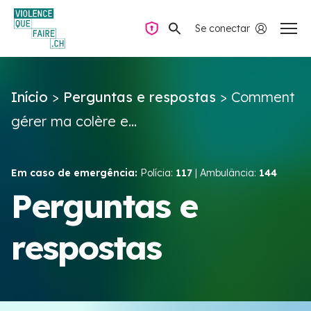
Se conectar
Navegação privada
Início
>
Perguntas e respostas
>
Comment
Perguntas e respostas
gérer ma colère e...
Encontrar ajuda
Em caso de emergência:
Polícia:
117
| Ambulância:
144
Violência no casal
Perguntas e
respostas
Recursos e campanhas
Équipe VIOLENCE QUE FAIRE