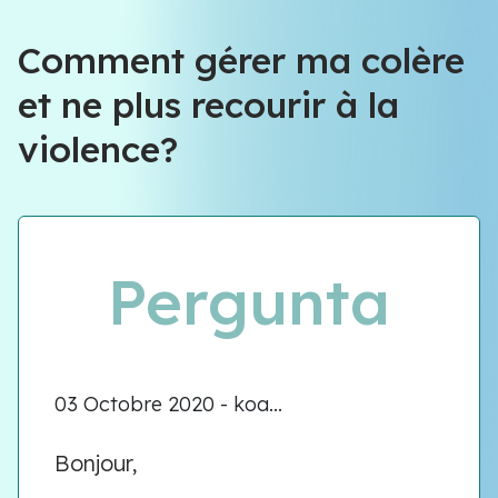
Équipe VIOLENCE QUE FAIRE
Comment gérer ma colère
et ne plus recourir à la
Équipe VIOLENCE QUE FAIRE
violence?
Meet our team
Pergunta
03 Octobre 2020 - koa...
Bonjour,