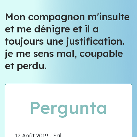
Équipe VIOLENCE QUE FAIRE
Mon compagnon m'insulte
et me dénigre et il a
Équipe VIOLENCE QUE FAIRE
toujours une justification.
Meet our team
je me sens mal, coupable
et perdu.
Pergunta
12 Août 2019 - Sal...