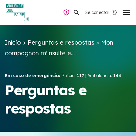
Se conectar
Navegação privada
Início
>
Perguntas e respostas
>
Mon
Perguntas e respostas
compagnon m'insulte e...
Encontrar ajuda
Em caso de emergência:
Polícia:
117
| Ambulância:
144
Violência no casal
Perguntas e
respostas
Recursos e campanhas
Équipe VIOLENCE QUE FAIRE