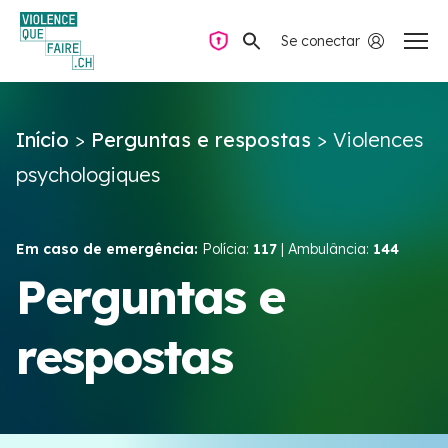
Se conectar
Navegação privada
Início
>
Perguntas e respostas
>
Violences
Perguntas e respostas
psychologiques
Encontrar ajuda
Em caso de emergência:
Polícia:
117
| Ambulância:
144
Violência no casal
Perguntas e
respostas
Recursos e campanhas
Équipe VIOLENCE QUE FAIRE