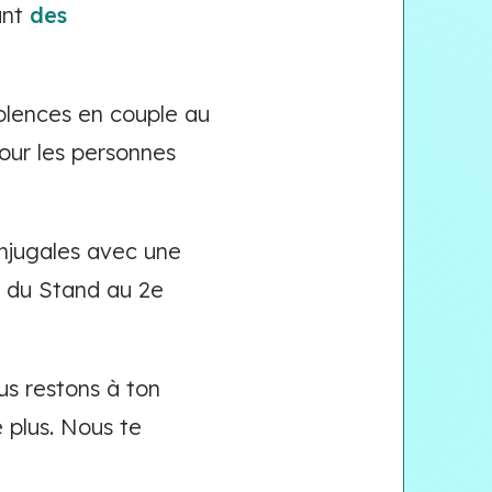
ant
des
olences en couple au
pour les personnes
njugales avec une
 du Stand au 2e
us restons à ton
 plus. Nous te