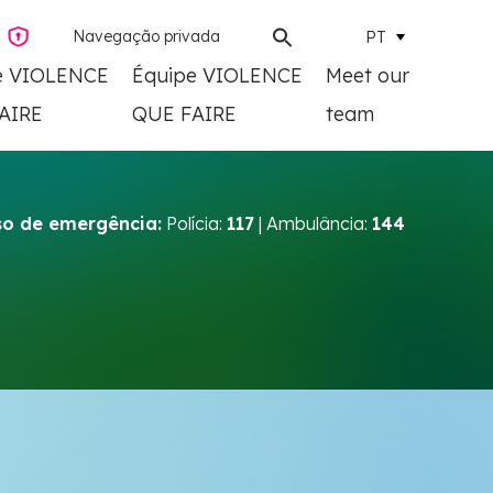
Navegação privada
PT
e VIOLENCE
Équipe VIOLENCE
Meet our
AIRE
QUE FAIRE
team
o de emergência:
Polícia:
117
| Ambulância:
144