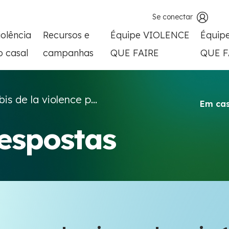
Se conectar
iolência
Recursos e
Équipe VIOLENCE
Équip
o casal
campanhas
QUE FAIRE
QUE F
bis de la violence p...
Em cas
respostas