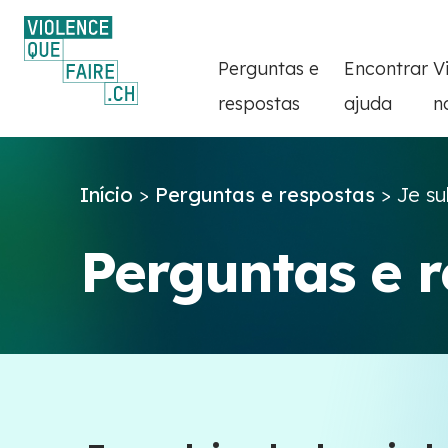
Perguntas e
Encontrar
V
respostas
ajuda
n
Início
>
Perguntas e respostas
>
Je su
Perguntas e 