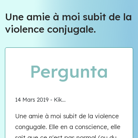
Équipe VIOLENCE QUE FAIRE
Une amie à moi subit de la
violence conjugale.
Équipe VIOLENCE QUE FAIRE
Meet our team
Pergunta
14 Mars 2019 - Kik...
Une amie à moi subit de la violence
congugale. Elle en a conscience, elle
sait que ce n'est pas normal (ou du