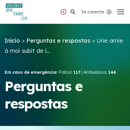
Se conectar
Navegação privada
Início
>
Perguntas e respostas
>
Une amie
Perguntas e respostas
à moi subit de l...
Encontrar ajuda
Em caso de emergência:
Polícia:
117
| Ambulância:
144
Violência no casal
Perguntas e
respostas
Recursos e campanhas
Équipe VIOLENCE QUE FAIRE