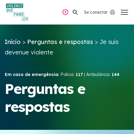
Se conectar
Navegação privada
Início
>
Perguntas e respostas
>
Je suis
Perguntas e respostas
devenue violente
Encontrar ajuda
Em caso de emergência:
Polícia:
117
| Ambulância:
144
Violência no casal
Perguntas e
respostas
Recursos e campanhas
Équipe VIOLENCE QUE FAIRE