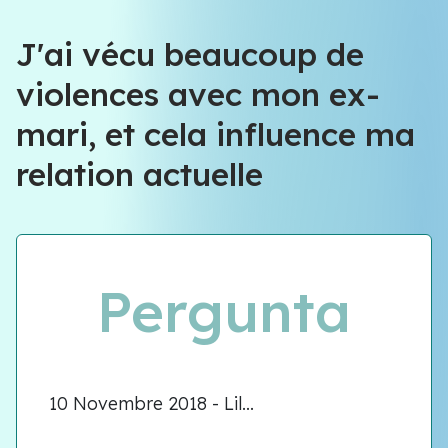
Équipe VIOLENCE QUE FAIRE
J'ai vécu beaucoup de
violences avec mon ex-
Équipe VIOLENCE QUE FAIRE
mari, et cela influence ma
Meet our team
relation actuelle
Pergunta
10 Novembre 2018 - Lil...