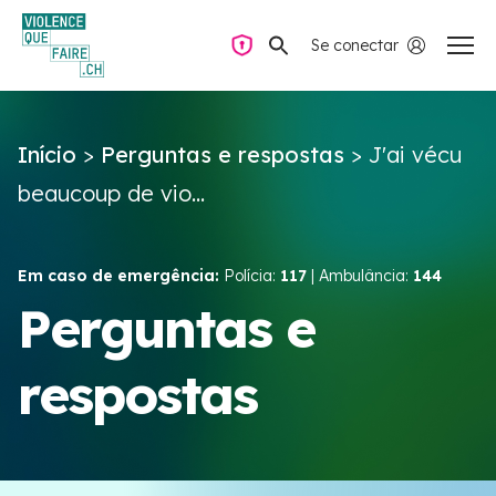
Se conectar
Navegação privada
Início
>
Perguntas e respostas
>
J'ai vécu
Perguntas e respostas
beaucoup de vio...
Encontrar ajuda
Em caso de emergência:
Polícia:
117
| Ambulância:
144
Violência no casal
Perguntas e
respostas
Recursos e campanhas
Équipe VIOLENCE QUE FAIRE