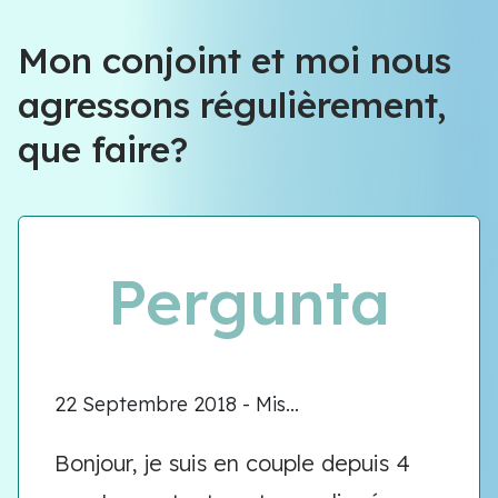
Équipe VIOLENCE QUE FAIRE
Mon conjoint et moi nous
agressons régulièrement,
Équipe VIOLENCE QUE FAIRE
que faire?
Meet our team
Pergunta
22 Septembre 2018 - Mis...
Bonjour, je suis en couple depuis 4