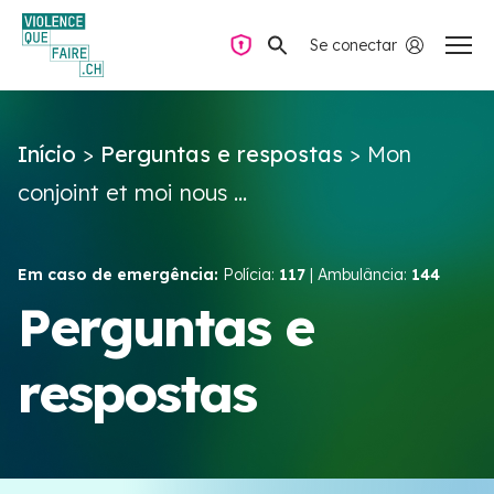
Se conectar
Navegação privada
Início
>
Perguntas e respostas
>
Mon
Perguntas e respostas
conjoint et moi nous ...
Encontrar ajuda
Em caso de emergência:
Polícia:
117
| Ambulância:
144
Violência no casal
Perguntas e
respostas
Recursos e campanhas
Équipe VIOLENCE QUE FAIRE