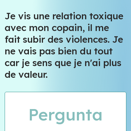
Équipe VIOLENCE QUE FAIRE
Je vis une relation toxique
avec mon copain, il me
Équipe VIOLENCE QUE FAIRE
fait subir des violences. Je
Meet our team
ne vais pas bien du tout
car je sens que je n'ai plus
de valeur.
Pergunta