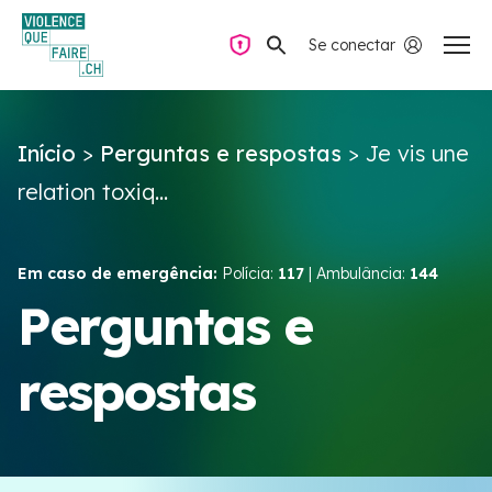
Se conectar
Navegação privada
Início
>
Perguntas e respostas
>
Je vis une
Perguntas e respostas
relation toxiq...
Encontrar ajuda
Em caso de emergência:
Polícia:
117
| Ambulância:
144
Violência no casal
Perguntas e
respostas
Recursos e campanhas
Équipe VIOLENCE QUE FAIRE