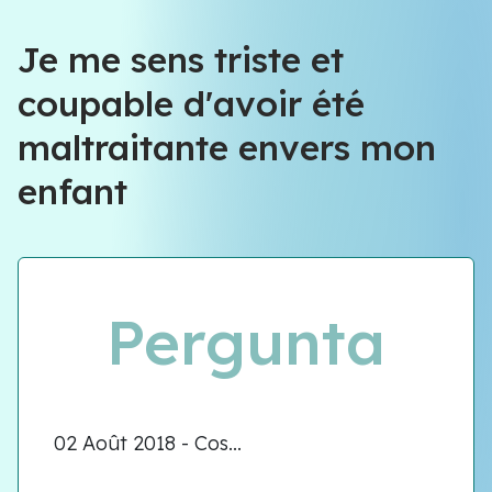
Équipe VIOLENCE QUE FAIRE
Je me sens triste et
coupable d'avoir été
Équipe VIOLENCE QUE FAIRE
maltraitante envers mon
Meet our team
enfant
Pergunta
02 Août 2018 - Cos...