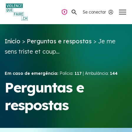
Se conectar
Navegação privada
Início
>
Perguntas e respostas
>
Je me
Perguntas e respostas
sens triste et coup...
Encontrar ajuda
Em caso de emergência:
Polícia:
117
| Ambulância:
144
Violência no casal
Perguntas e
respostas
Recursos e campanhas
Équipe VIOLENCE QUE FAIRE