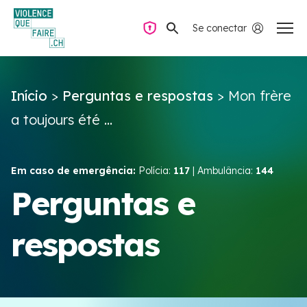
Se conectar
Navegação privada
Início
>
Perguntas e respostas
>
Mon frère
Perguntas e respostas
a toujours été ...
Encontrar ajuda
Em caso de emergência:
Polícia:
117
| Ambulância:
144
Violência no casal
Perguntas e
respostas
Recursos e campanhas
Équipe VIOLENCE QUE FAIRE