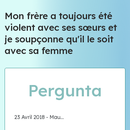
Équipe VIOLENCE QUE FAIRE
Mon frère a toujours été
violent avec ses sœurs et
Équipe VIOLENCE QUE FAIRE
je soupçonne qu'il le soit
Meet our team
avec sa femme
Pergunta
23 Avril 2018 - Mau...