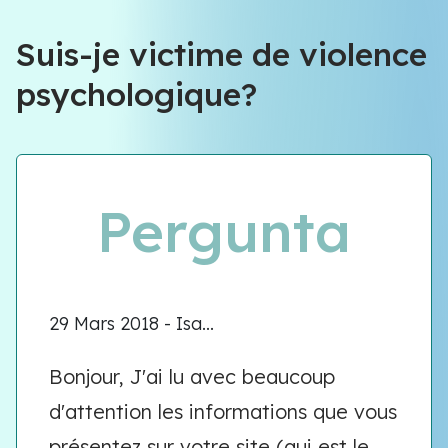
Équipe VIOLENCE QUE FAIRE
Suis-je victime de violence
psychologique?
Équipe VIOLENCE QUE FAIRE
Meet our team
Pergunta
29 Mars 2018 - Isa...
Bonjour, J'ai lu avec beaucoup
d'attention les informations que vous
présentez sur votre site (qui est le