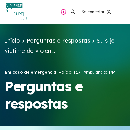
Se conectar
Navegação privada
Início
>
Perguntas e respostas
>
Suis-je
Perguntas e respostas
victime de violen...
Encontrar ajuda
Em caso de emergência:
Polícia:
117
| Ambulância:
144
Violência no casal
Perguntas e
respostas
Recursos e campanhas
Équipe VIOLENCE QUE FAIRE