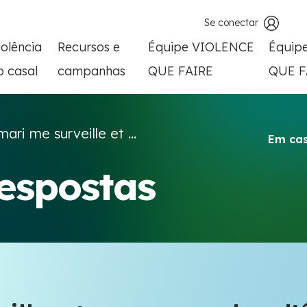
Se conectar
iolência
Recursos e
Équipe VIOLENCE
Équip
o casal
campanhas
QUE FAIRE
QUE F
ari me surveille et ...
Em cas
respostas