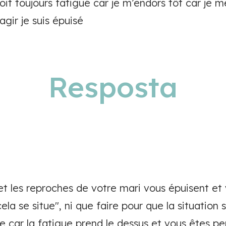
it toujours fatigué car je m’endors tôt car je me
gir je suis épuisé
Resposta
 les reproches de votre mari vous épuisent et
la se situe", ni que faire pour que la situation 
e car la fatigue prend le dessus et vous êtes pe