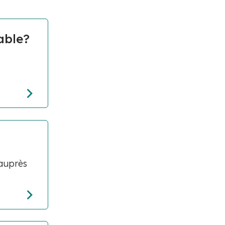
able?
 auprès