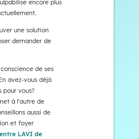
lpabilise encore plus
actuellement.
uver une solution
t oser demander de
e conscience de ses
. En avez-vous déjà
s pour vous?
met à l'autre de
onseillons aussi de
ion et foyer
entre LAVI de