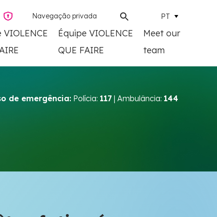
Navegação privada
PT
e VIOLENCE
Équipe VIOLENCE
Meet our
AIRE
QUE FAIRE
team
o de emergência:
Polícia:
117
| Ambulância:
144