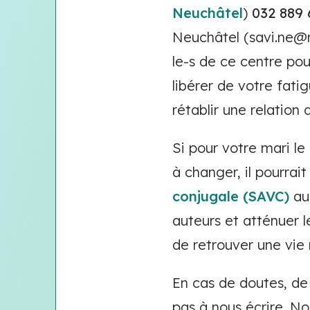
Neuchâtel
)
032 889 
Neuchâtel (savi.ne@n
le-s de ce centre po
libérer de votre fati
rétablir une relation
Si pour votre mari le
à changer, il pourrai
conjugale (SAVC)
a
auteurs et atténuer 
de retrouver une vie 
En cas de doutes, de 
pas à nous écrire. No