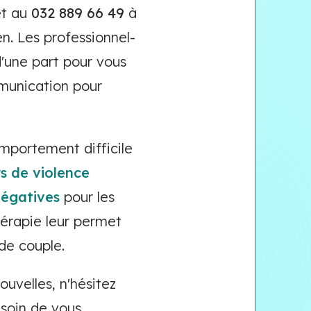
et au
032 889 66 49
à
en. Les professionnel-
d'une part pour vous
mmunication pour
omportement difficile
rs de violence
égatives
pour les
hérapie leur permet
 de couple.
uvelles, n'hésitez
 soin de vous.