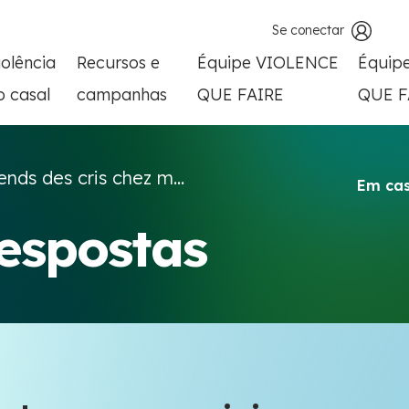
Se conectar
iolência
Recursos e
Équipe VIOLENCE
Équip
o casal
campanhas
QUE FAIRE
QUE F
ends des cris chez m...
Em cas
respostas