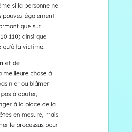
ême si la personne ne
Vous pouvez également
nformant que sur
110 110
) ainsi que
 qu'à la victime.
n et de
a meilleure chose à
 pas nier ou blâmer
 pas à douter,
nger à la place de la
 êtes en mesure, mais
her le processus pour