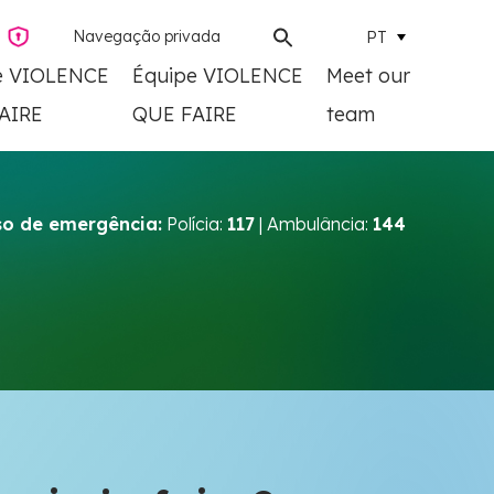
Navegação privada
PT
e VIOLENCE
Équipe VIOLENCE
Meet our
AIRE
QUE FAIRE
team
o de emergência:
Polícia:
117
| Ambulância:
144