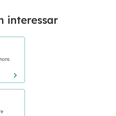
 interessar
enons
re