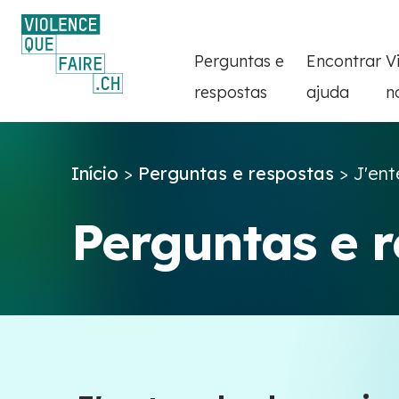
Perguntas e
Encontrar
V
respostas
ajuda
n
Início
>
Perguntas e respostas
>
J'ent
Perguntas e 