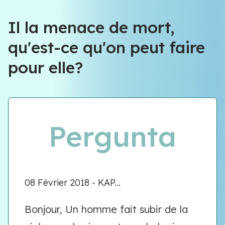
Équipe VIOLENCE QUE FAIRE
Il la menace de mort,
qu'est-ce qu'on peut faire
Équipe VIOLENCE QUE FAIRE
pour elle?
Meet our team
Pergunta
08 Février 2018 - KAP...
Bonjour, Un homme fait subir de la