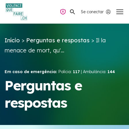
Se conectar
Navegação privada
Início
>
Perguntas e respostas
>
Il la
Perguntas e respostas
menace de mort, qu'...
Encontrar ajuda
Em caso de emergência:
Polícia:
117
| Ambulância:
144
Violência no casal
Perguntas e
respostas
Recursos e campanhas
Équipe VIOLENCE QUE FAIRE