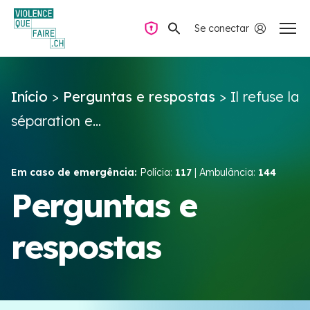
Se conectar
Navegação privada
Início
>
Perguntas e respostas
>
Il refuse la
Perguntas e respostas
séparation e...
Encontrar ajuda
Em caso de emergência:
Polícia:
117
| Ambulância:
144
Violência no casal
Perguntas e
respostas
Recursos e campanhas
Équipe VIOLENCE QUE FAIRE