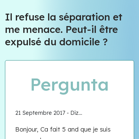
Équipe VIOLENCE QUE FAIRE
Il refuse la séparation et
me menace. Peut-il être
Équipe VIOLENCE QUE FAIRE
expulsé du domicile ?
Meet our team
Pergunta
21 Septembre 2017 - Diz...
Bonjour, Ca fait 5 and que je suis