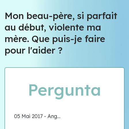
Équipe VIOLENCE QUE FAIRE
Mon beau-père, si parfait
au début, violente ma
Équipe VIOLENCE QUE FAIRE
mère. Que puis-je faire
Meet our team
pour l'aider ?
Pergunta
05 Mai 2017 - Ang...