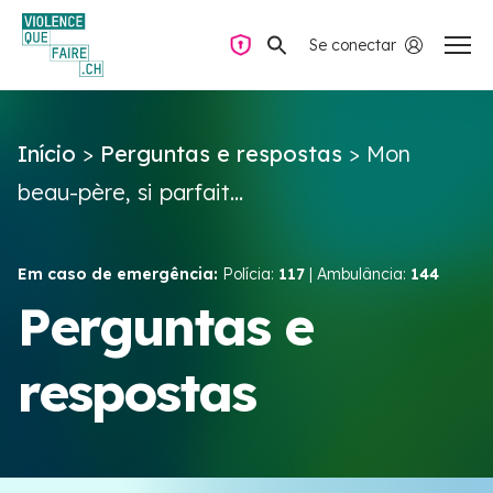
Se conectar
Navegação privada
Início
>
Perguntas e respostas
>
Mon
Perguntas e respostas
beau-père, si parfait...
Encontrar ajuda
Em caso de emergência:
Polícia:
117
| Ambulância:
144
Violência no casal
Perguntas e
respostas
Recursos e campanhas
Équipe VIOLENCE QUE FAIRE