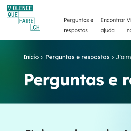
Perguntas e
Encontrar
V
respostas
ajuda
n
Início
>
Perguntas e respostas
>
J'aim
Perguntas e 