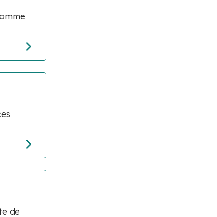
 Comme
ces
te de