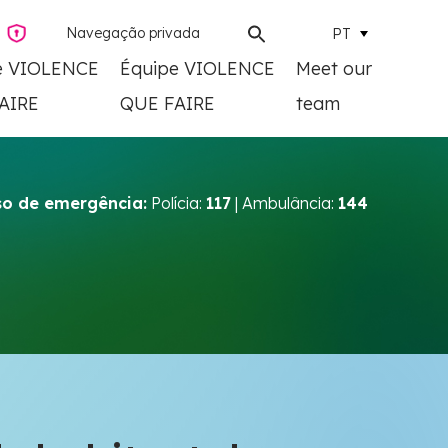
Navegação privada
PT
e VIOLENCE
Équipe VIOLENCE
Meet our
AIRE
QUE FAIRE
team
o de emergência:
Polícia:
117
| Ambulância:
144