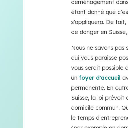
déménagement dans un
étant donné que c’est
s’appliquera. De fait
de danger en Suisse
Nous ne savons pas si
qui vous paraisse poss
vous serait possible 
un
foyer d'accueil
av
permanente. En outre
Suisse, la loi prévoit
domicile commun. Quo
le temps d'entrepre
(par exemple en dema