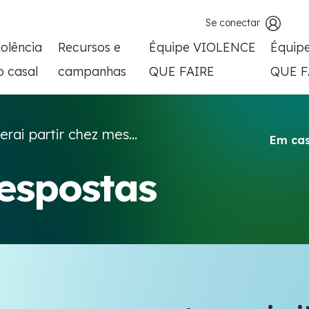
Se conectar
iolência
Recursos e
Équipe VIOLENCE
Équip
o casal
campanhas
QUE FAIRE
QUE F
erai partir chez mes...
Em cas
respostas