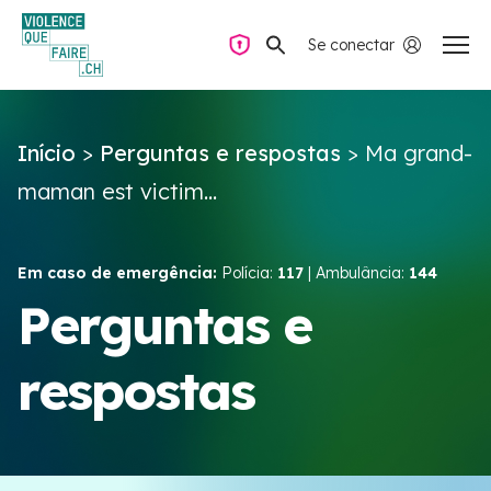
Se conectar
Navegação privada
Início
>
Perguntas e respostas
>
Ma grand-
Perguntas e respostas
maman est victim...
Encontrar ajuda
Em caso de emergência:
Polícia:
117
| Ambulância:
144
Violência no casal
Perguntas e
respostas
Recursos e campanhas
Équipe VIOLENCE QUE FAIRE