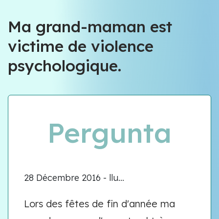
Équipe VIOLENCE QUE FAIRE
Ma grand-maman est
victime de violence
Équipe VIOLENCE QUE FAIRE
psychologique.
Meet our team
Pergunta
28 Décembre 2016 - llu...
Lors des fêtes de fin d'année ma