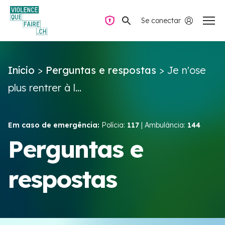
Se conectar
Navegação privada
Início
>
Perguntas e respostas
>
Je n'ose
Perguntas e respostas
plus rentrer à l...
Encontrar ajuda
Em caso de emergência:
Polícia:
117
| Ambulância:
144
Violência no casal
Perguntas e
respostas
Recursos e campanhas
Équipe VIOLENCE QUE FAIRE