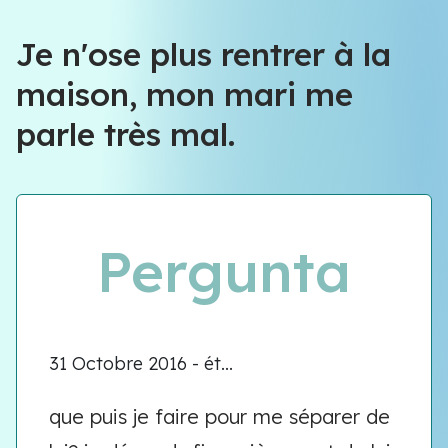
Équipe VIOLENCE QUE FAIRE
Je n'ose plus rentrer à la
maison, mon mari me
Équipe VIOLENCE QUE FAIRE
parle très mal.
Meet our team
Pergunta
31 Octobre 2016 - ét...
que puis je faire pour me séparer de