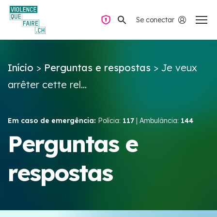
Se conectar
Navegação privada
Início
>
Perguntas e respostas
>
Je veux
Perguntas e respostas
arrêter cette rel...
Encontrar ajuda
Em caso de emergência:
Polícia:
117
| Ambulância:
144
Violência no casal
Perguntas e
respostas
Recursos e campanhas
Équipe VIOLENCE QUE FAIRE