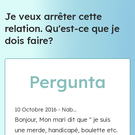
Équipe VIOLENCE QUE FAIRE
Je veux arrêter cette
relation. Qu'est-ce que je
Équipe VIOLENCE QUE FAIRE
dois faire?
Meet our team
Pergunta
10 Octobre 2016 - Nab...
Bonjour, Mon mari dit que " je suis
une merde, handicapé, boulette etc.