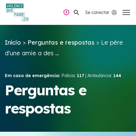
Se conectar
Navegação privada
Início
>
Perguntas e respostas
>
Le père
Perguntas e respostas
d'une amie a des ...
Encontrar ajuda
Em caso de emergência:
Polícia:
117
| Ambulância:
144
Violência no casal
Perguntas e
respostas
Recursos e campanhas
Équipe VIOLENCE QUE FAIRE