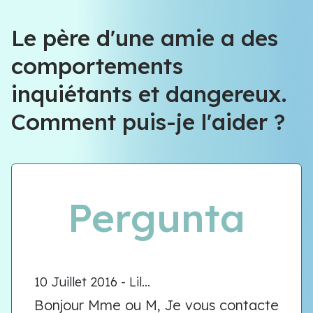
Équipe VIOLENCE QUE FAIRE
Le père d'une amie a des
comportements
Équipe VIOLENCE QUE FAIRE
inquiétants et dangereux.
Meet our team
Comment puis-je l'aider ?
Pergunta
10 Juillet 2016 - Lil...
Bonjour Mme ou M, Je vous contacte