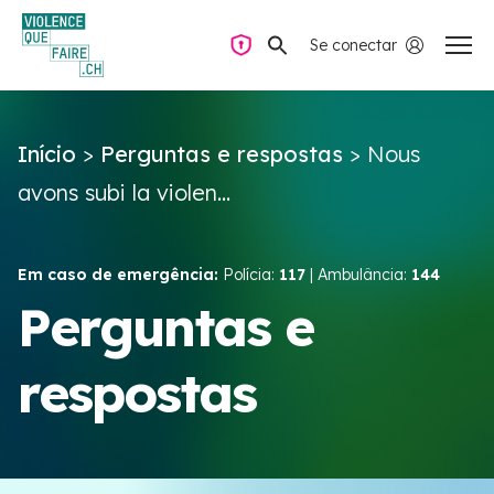
Se conectar
Navegação privada
Início
>
Perguntas e respostas
>
Nous
Perguntas e respostas
avons subi la violen...
Encontrar ajuda
Em caso de emergência:
Polícia:
117
| Ambulância:
144
Violência no casal
Perguntas e
respostas
Recursos e campanhas
Équipe VIOLENCE QUE FAIRE