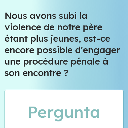
Équipe VIOLENCE QUE FAIRE
Nous avons subi la
violence de notre père
Équipe VIOLENCE QUE FAIRE
étant plus jeunes, est-ce
Meet our team
encore possible d'engager
une procédure pénale à
son encontre ?
Pergunta