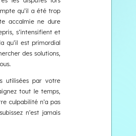
ès les disputes lors
ompte qu’il a été trop
tte accalmie ne dure
pris, s’intensifient et
 qu’il est primordial
ercher des solutions,
ous.
 utilisées par votre
aignez tout le temps,
re culpabilité n’a pas
subissez n’est jamais