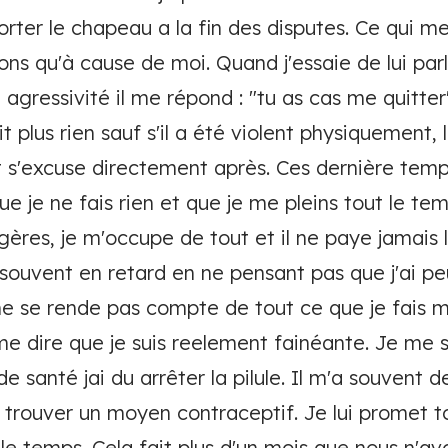
orter le chapeau a la fin des disputes. Ce qui m
ns qu'à cause de moi. Quand j'essaie de lui parle
 agressivité il me répond : "tu as cas me quitter"
ait plus rien sauf s'il a été violent physiquement,
 et s'excuse directement après. Ces dernière temp
e je ne fais rien et que je me pleins tout le temp
res, je m'occupe de tout et il ne paye jamais 
 souvent en retard en ne pensant pas que j'ai pe
l ne se rende pas compte de tout ce que je fais
 me dire que je suis reelement fainéante. Je me
 santé jai du arrêter la pilule. Il m'a souvent d
trouver un moyen contraceptif. Je lui promet to
le temps. Cela fait plus d'un mois que nous n'avo