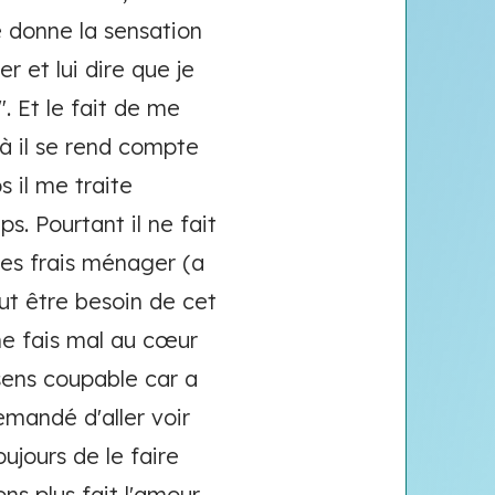
e donne la sensation
r et lui dire que je
. Et le fait de me
 là il se rend compte
s il me traite
s. Pourtant il ne fait
les frais ménager (a
ut être besoin de cet
 me fais mal au cœur
 sens coupable car a
emandé d'aller voir
ujours de le faire
ns plus fait l'amour