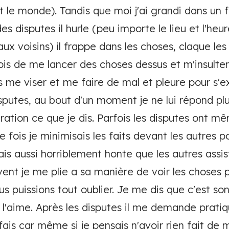
t le monde). Tandis que moi j'ai grandi dans un 
es disputes il hurle (peu importe le lieu et l'heu
 voisins) il frappe dans les choses, claque les po
ois de me lancer des choses dessus et m'insulter
pas me viser et me faire de mal et pleure pour s
sputes, au bout d'un moment je ne lui répond plus 
ration ce que je dis. Parfois les disputes ont 
 fois je minimisais les faits devant les autres po
vais aussi horriblement honte que les autres assis
vent je me plie a sa manière de voir les choses 
s puissions tout oublier. Je me dis que c'est so
e l'aime. Après les disputes il me demande prat
ais car même si je pensais n'avoir rien fait de m