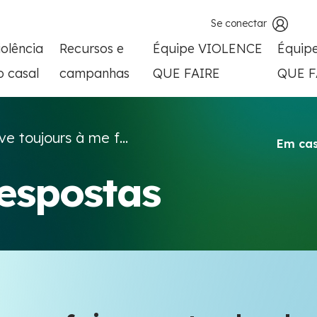
Se conectar
iolência
Recursos e
Équipe VIOLENCE
Équip
o casal
campanhas
QUE FAIRE
QUE F
ive toujours à me f...
Em cas
respostas