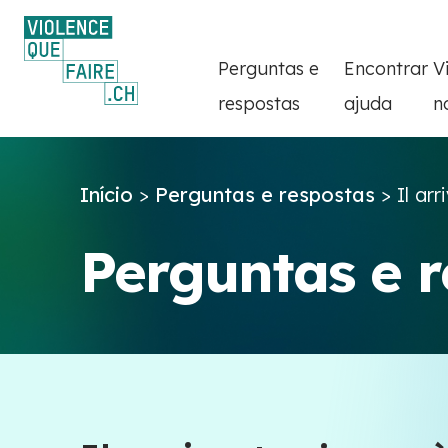
Perguntas e
Encontrar
V
respostas
ajuda
n
Início
>
Perguntas e respostas
>
Il arr
Perguntas e 