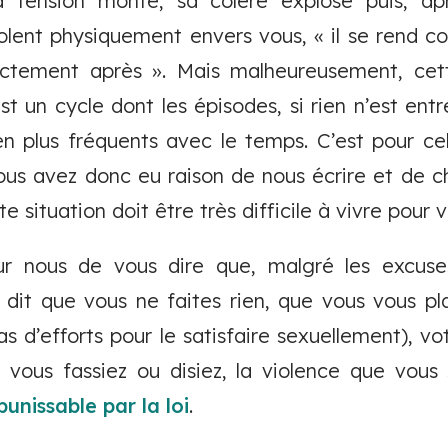
la tension monte, sa colère explose puis, apr
iolent physiquement envers vous, « il se rend c
rectement après ». Mais malheureusement, ce
t un cycle dont les épisodes, si rien n’est entre
n plus fréquents avec le temps. C’est pour cela
ous avez donc eu raison de nous écrire et de ch
e situation doit être très difficile à vivre pour v
ur nous de vous dire que, malgré les excuses
 dit que vous ne faites rien, que vous vous pl
s d’efforts pour le satisfaire sexuellement), vot
e vous fassiez ou disiez, la violence que vous 
punissable par la loi
.