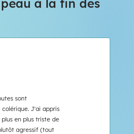
apeau à la fin des
sputes sont
colérique. J'ai appris
lus en plus triste de
lutôt agressif (tout