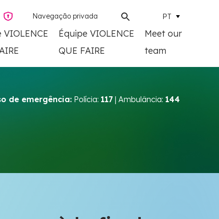
Navegação privada
PT
e VIOLENCE
Équipe VIOLENCE
Meet our
AIRE
QUE FAIRE
team
o de emergência:
Polícia:
117
| Ambulância:
144