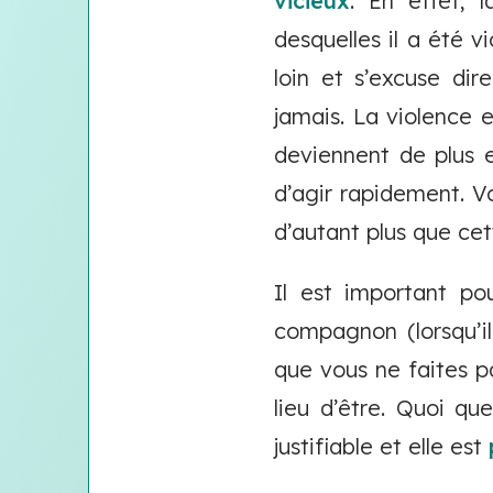
vicieux
. En effet, 
desquelles il a été v
loin et s’excuse di
jamais. La violence es
deviennent de plus e
d’agir rapidement. V
d’autant plus que cett
Il est important po
compagnon (lorsqu’il
que vous ne faites pa
lieu d’être. Quoi qu
justifiable et elle est