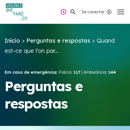
Se conectar
Navegação privada
Início
>
Perguntas e respostas
>
Quand
Perguntas e respostas
est-ce que l'on par...
Encontrar ajuda
Em caso de emergência:
Polícia:
117
| Ambulância:
144
Violência no casal
Perguntas e
respostas
Recursos e campanhas
Équipe VIOLENCE QUE FAIRE