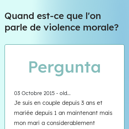
Équipe VIOLENCE QUE FAIRE
Quand est-ce que l'on
parle de violence morale?
Équipe VIOLENCE QUE FAIRE
Meet our team
Pergunta
03 Octobre 2015 - old...
Je suis en couple depuis 3 ans et
mariée depuis 1 an maintenant mais
mon mari a considerablement