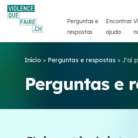
Perguntas e
Encontrar
V
respostas
ajuda
n
Início
>
Perguntas e respostas
>
J'ai 
Perguntas e 