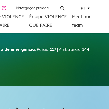
Navegação privada
PT
e VIOLENCE
Équipe VIOLENCE
Meet our
AIRE
QUE FAIRE
team
o de emergência:
Polícia:
117
| Ambulância:
144