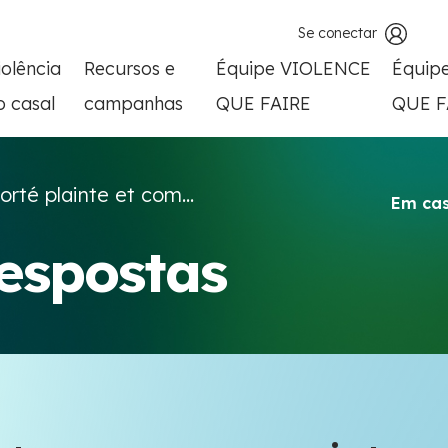
Se conectar
iolência
Recursos e
Équipe VIOLENCE
Équip
o casal
campanhas
QUE FAIRE
QUE F
porté plainte et com...
Em cas
respostas