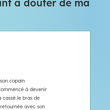
ant à douter de ma
 son copain
a commencé à devenir
a cassé le bras de
t retournée avec son