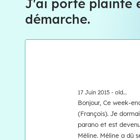
J'ai porté plaint
démarche.
17 Juin 2015 - old...
Bonjour, Ce week-end
(François). Je dorma
parano et est devenu 
Méline. Méline a dû s