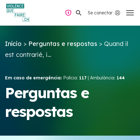
Se conectar
Navegação privada
Início
>
Perguntas e respostas
>
Quand il
Perguntas e respostas
est contrarié, i...
Encontrar ajuda
Em caso de emergência:
Polícia:
117
| Ambulância:
144
Violência no casal
Perguntas e
respostas
Recursos e campanhas
Équipe VIOLENCE QUE FAIRE