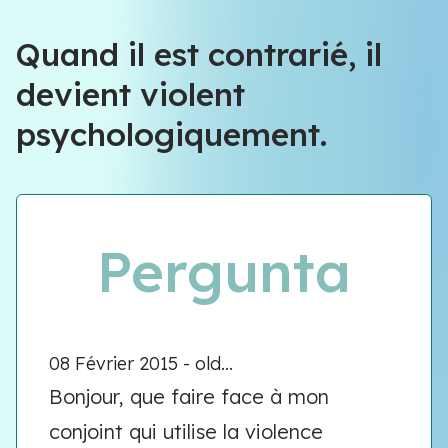
Équipe VIOLENCE QUE FAIRE
Quand il est contrarié, il
devient violent
Équipe VIOLENCE QUE FAIRE
psychologiquement.
Meet our team
Pergunta
08 Février 2015 - old...
Bonjour, que faire face à mon
conjoint qui utilise la violence