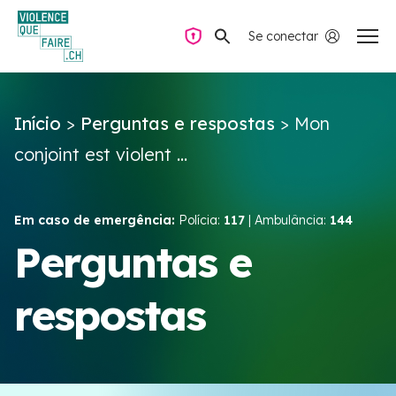
Se conectar
Navegação privada
Início
>
Perguntas e respostas
>
Mon
Perguntas e respostas
conjoint est violent ...
Encontrar ajuda
Em caso de emergência:
Polícia:
117
| Ambulância:
144
Violência no casal
Perguntas e
respostas
Recursos e campanhas
Équipe VIOLENCE QUE FAIRE