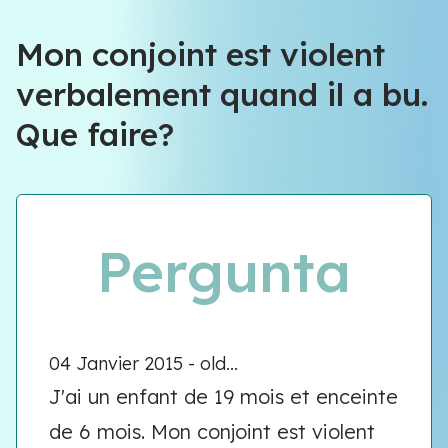
Équipe VIOLENCE QUE FAIRE
Mon conjoint est violent
verbalement quand il a bu.
Équipe VIOLENCE QUE FAIRE
Que faire?
Meet our team
Pergunta
04 Janvier 2015 - old...
J'ai un enfant de 19 mois et enceinte
de 6 mois. Mon conjoint est violent