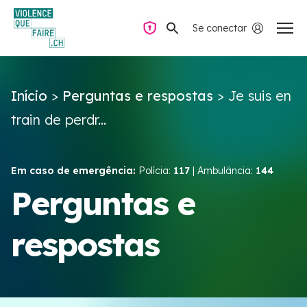
Se conectar
Navegação privada
Início
>
Perguntas e respostas
>
Je suis en
Perguntas e respostas
train de perdr...
Encontrar ajuda
Em caso de emergência:
Polícia:
117
| Ambulância:
144
Violência no casal
Perguntas e
respostas
Recursos e campanhas
Équipe VIOLENCE QUE FAIRE