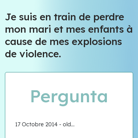
Équipe VIOLENCE QUE FAIRE
Je suis en train de perdre
mon mari et mes enfants à
Équipe VIOLENCE QUE FAIRE
cause de mes explosions
Meet our team
de violence.
Pergunta
17 Octobre 2014 - old...