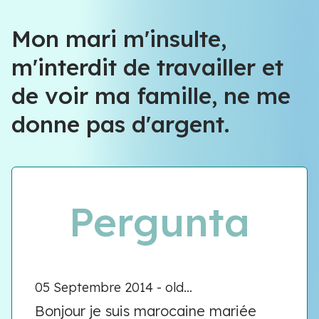
Équipe VIOLENCE QUE FAIRE
Mon mari m'insulte,
m'interdit de travailler et
Équipe VIOLENCE QUE FAIRE
de voir ma famille, ne me
Meet our team
donne pas d'argent.
Pergunta
05 Septembre 2014 - old...
Bonjour je suis marocaine mariée