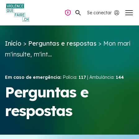
Se conectar
Navegação privada
Início
>
Perguntas e respostas
>
Mon mari
Perguntas e respostas
m'insulte, m'int...
Encontrar ajuda
Em caso de emergência:
Polícia:
117
| Ambulância:
144
Violência no casal
Perguntas e
respostas
Recursos e campanhas
Équipe VIOLENCE QUE FAIRE