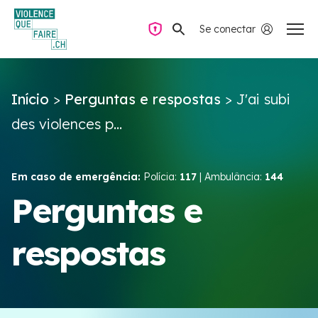
Se conectar
Navegação privada
Início
>
Perguntas e respostas
>
J'ai subi
Perguntas e respostas
des violences p...
Encontrar ajuda
Em caso de emergência:
Polícia:
117
| Ambulância:
144
Violência no casal
Perguntas e
respostas
Recursos e campanhas
Équipe VIOLENCE QUE FAIRE