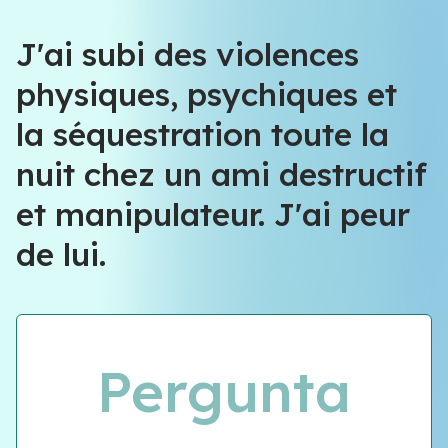
Équipe VIOLENCE QUE FAIRE
J'ai subi des violences
physiques, psychiques et
Équipe VIOLENCE QUE FAIRE
la séquestration toute la
Meet our team
nuit chez un ami destructif
et manipulateur. J'ai peur
de lui.
Pergunta