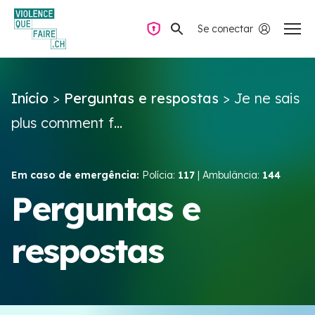
Se conectar
Navegação privada
Início
>
Perguntas e respostas
>
Je ne sais
Perguntas e respostas
plus comment f...
Encontrar ajuda
Em caso de emergência:
Polícia:
117
| Ambulância:
144
Violência no casal
Perguntas e
respostas
Recursos e campanhas
Équipe VIOLENCE QUE FAIRE