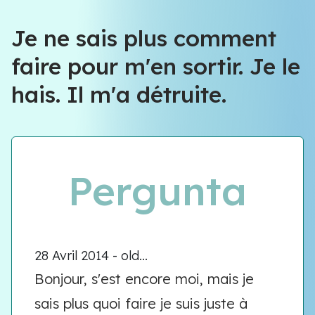
Équipe VIOLENCE QUE FAIRE
Je ne sais plus comment
faire pour m'en sortir. Je le
Équipe VIOLENCE QUE FAIRE
hais. Il m'a détruite.
Meet our team
Pergunta
28 Avril 2014 - old...
Bonjour, s'est encore moi, mais je
sais plus quoi faire je suis juste à