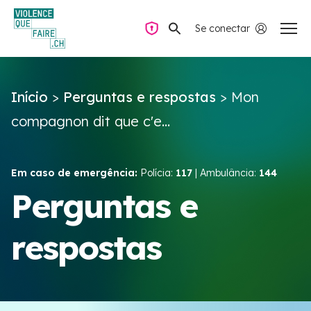
Se conectar
Navegação privada
Início
>
Perguntas e respostas
>
Mon
Perguntas e respostas
compagnon dit que c'e...
Encontrar ajuda
Em caso de emergência:
Polícia:
117
| Ambulância:
144
Violência no casal
Perguntas e
respostas
Recursos e campanhas
Équipe VIOLENCE QUE FAIRE