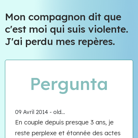
Équipe VIOLENCE QUE FAIRE
Mon compagnon dit que
c'est moi qui suis violente.
Équipe VIOLENCE QUE FAIRE
J'ai perdu mes repères.
Meet our team
Pergunta
09 Avril 2014 - old...
En couple depuis presque 3 ans, je
reste perplexe et étonnée des actes