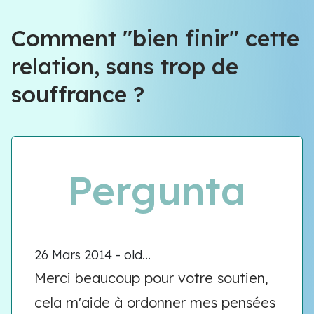
Équipe VIOLENCE QUE FAIRE
Comment "bien finir" cette
relation, sans trop de
Équipe VIOLENCE QUE FAIRE
souffrance ?
Meet our team
Pergunta
26 Mars 2014 - old...
Merci beaucoup pour votre soutien,
cela m'aide à ordonner mes pensées