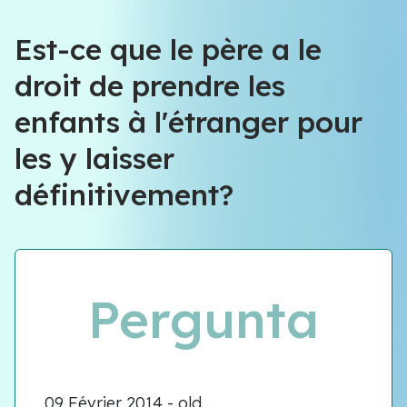
Équipe VIOLENCE QUE FAIRE
Est-ce que le père a le
droit de prendre les
Équipe VIOLENCE QUE FAIRE
enfants à l'étranger pour
Meet our team
les y laisser
définitivement?
Pergunta
09 Février 2014 - old...