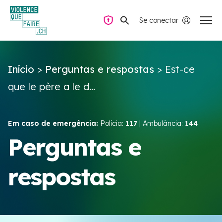
Se conectar
Navegação privada
Início
>
Perguntas e respostas
>
Est-ce
Perguntas e respostas
que le père a le d...
Encontrar ajuda
Em caso de emergência:
Polícia:
117
| Ambulância:
144
Violência no casal
Perguntas e
respostas
Recursos e campanhas
Équipe VIOLENCE QUE FAIRE