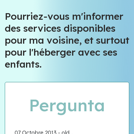
Équipe VIOLENCE QUE FAIRE
Pourriez-vous m'informer
des services disponibles
Équipe VIOLENCE QUE FAIRE
pour ma voisine, et surtout
Meet our team
pour l'héberger avec ses
enfants.
Pergunta
07 Octobre 2013 - old...