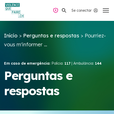
Se conectar
Navegação privada
Início
>
Perguntas e respostas
>
Pourriez-
Perguntas e respostas
vous m'informer ...
Encontrar ajuda
Em caso de emergência:
Polícia:
117
| Ambulância:
144
Violência no casal
Perguntas e
respostas
Recursos e campanhas
Équipe VIOLENCE QUE FAIRE