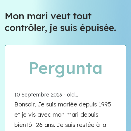
Équipe VIOLENCE QUE FAIRE
Mon mari veut tout
contrôler, je suis épuisée.
Équipe VIOLENCE QUE FAIRE
Meet our team
Pergunta
10 Septembre 2013 - old...
Bonsoir, Je suis mariée depuis 1995
et je vis avec mon mari depuis
bientôt 26 ans. Je suis restée à la