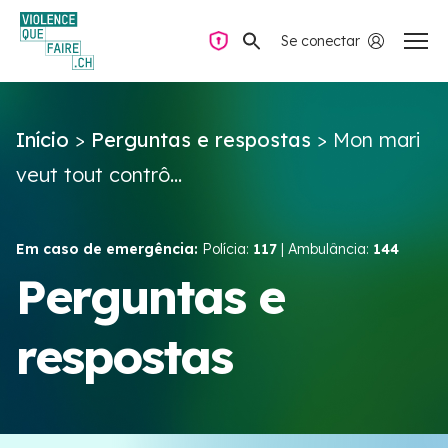
Se conectar
Navegação privada
Início
>
Perguntas e respostas
>
Mon mari
Perguntas e respostas
veut tout contrô...
Encontrar ajuda
Em caso de emergência:
Polícia:
117
| Ambulância:
144
Violência no casal
Perguntas e
respostas
Recursos e campanhas
Équipe VIOLENCE QUE FAIRE