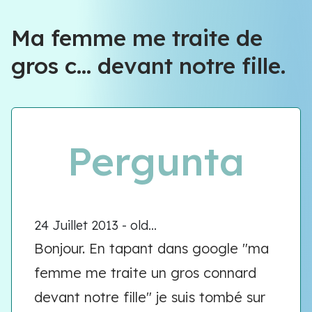
Équipe VIOLENCE QUE FAIRE
Ma femme me traite de
gros c... devant notre fille.
Équipe VIOLENCE QUE FAIRE
Meet our team
Pergunta
24 Juillet 2013 - old...
Bonjour. En tapant dans google "ma
femme me traite un gros connard
devant notre fille" je suis tombé sur