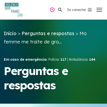
Se conectar
Navegação privada
Início
>
Perguntas e respostas
>
Ma
Perguntas e respostas
femme me traite de gro...
Encontrar ajuda
Em caso de emergência:
Polícia:
117
| Ambulância:
144
Violência no casal
Perguntas e
respostas
Recursos e campanhas
Équipe VIOLENCE QUE FAIRE