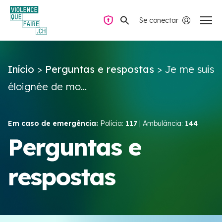
Se conectar
Navegação privada
Início
>
Perguntas e respostas
>
Je me suis
Perguntas e respostas
éloignée de mo...
Encontrar ajuda
Em caso de emergência:
Polícia:
117
| Ambulância:
144
Violência no casal
Perguntas e
respostas
Recursos e campanhas
Équipe VIOLENCE QUE FAIRE