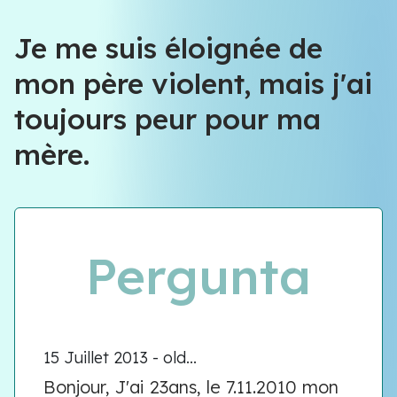
Équipe VIOLENCE QUE FAIRE
Je me suis éloignée de
mon père violent, mais j'ai
Équipe VIOLENCE QUE FAIRE
toujours peur pour ma
Meet our team
mère.
Pergunta
15 Juillet 2013 - old...
Bonjour, J'ai 23ans, le 7.11.2010 mon